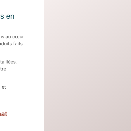
és en
ons au cœur
duits faits
aillées.
tre
 et
hat