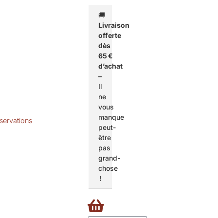
🚚
Livraison
offerte
dès
65 €
d’achat
–
Il
ne
vous
manque
éservations
peut-
être
pas
grand-
chose
!