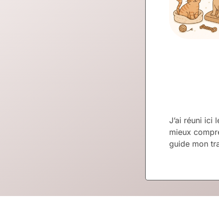
J’ai réuni ic
mieux compre
guide mon tra