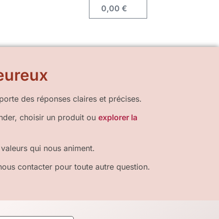
Accéder
0,00
€
au
panier
eureux
orte des réponses claires et précises.
er, choisir un produit ou
explorer la
 valeurs qui nous animent.
nous contacter pour toute autre question.