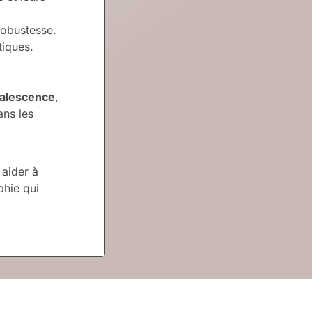
 robustesse.
tiques.
valescence
,
ns les
 aider à
hie qui