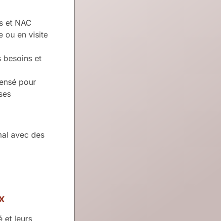
ns et NAC
 ou en visite
s besoins et
pensé pour
ses
mal avec des
x
é et leurs