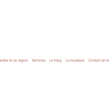
Nantes et sa région
Services
Le blog
La boutique
Contact et r